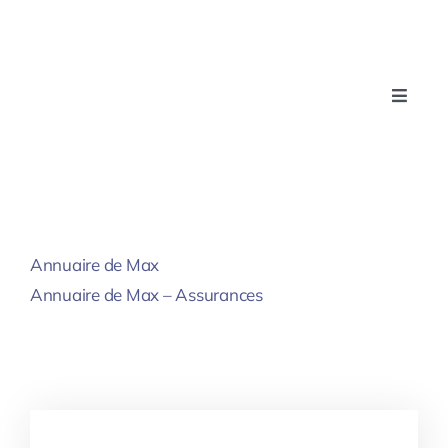
Passer
au
contenu
Toggle
Naviga
Accueil
Nos assurances
Annuaire de Max
Nos conseils
Annuaire de Max – Assurances
A propos de nous
Blog