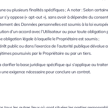
 ou plusieurs finalités spécifiques ; A noter : Selon certaines 
ur s’y oppose (« opt-out »), sans avoir à dépendre du consen
aitement des Données personnelles est soumis à la loi europé
tion d’un accord avec l’Utilisateur ou pour toute obligation pr
 obligation légale à laquelle le Propriétaire est soumis ;
térêt public ou dans l’exercice de l’autorité publique dévolue a
gitimes poursuivis par le Propriétaire ou par un tiers.
 clarifier la base juridique spécifique qui s’applique au traite
u une exigence nécessaire pour conclure un contrat.
s tous les autres lieux où sont situées les parties responsabl